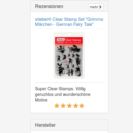
Rezensionen
mehr
stieber® Clear Stamp Set "Grimms
Märchen - German Fairy Tale"
Super Clear-Stamps. Völlig
geruchlos und wunderschöne
Motive
5
von
5
Sternen!
Hersteller