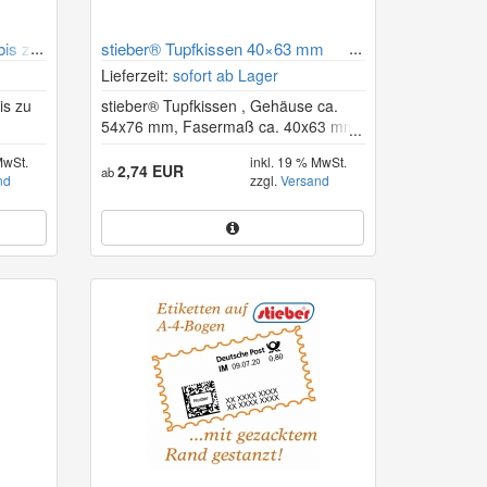
bis zu
stieber® Tupfkissen 40×63 mm
Lieferzeit:
sofort ab Lager
is zu
stieber® Tupfkissen , Gehäuse ca.
54x76 mm, Fasermaß ca. 40x63 mm
MwSt.
inkl. 19 % MwSt.
2,74 EUR
ab
nd
zzgl.
Versand