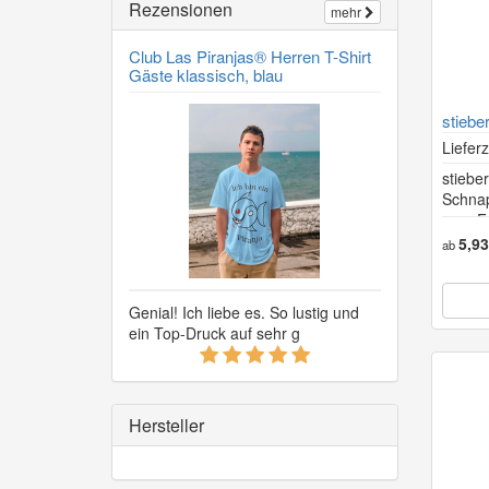
Rezensionen
mehr
Club Las Piranjas® Herren T-Shirt
Gäste klassisch, blau
stiebe
Schna
Lieferz
stiebe
Schnap
mm, F
5,9
ab
Genial! Ich liebe es. So lustig und
ein Top-Druck auf sehr g
5
von
5
Sternen!
Hersteller