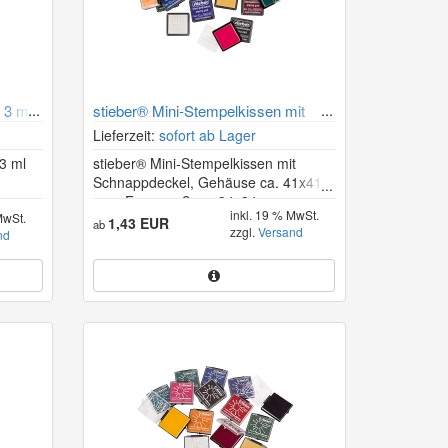
 3 ml
stieber® Mini-Stempelkissen mit
Schnappdeckel 34×34 mm
Lieferzeit:
sofort ab Lager
 3 ml
stieber® Mini-Stempelkissen mit
Schnappdeckel, Gehäuse ca. 41x41
mm, Fasermaß ca. 34x34 mm
inkl. 19 % MwSt.
MwSt.
1,43 EUR
ab
zzgl.
Versand
nd