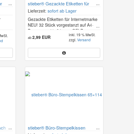
ür
stieber® Gezackte Etiketten für
Internetmarke
Lieferzeit:
sofort ab Lager
r
Gezackte Etiketten für Internetmarke
NEU! 32 Stück vorgestanzt auf A4-
Bogen, ca. 41×24 mm, GELB
inkl. 19 % MwSt.
MwSt.
2,99 EUR
ab
zzgl.
Versand
nd
sch
stieber® Büro-Stempelkissen
65×114 mm