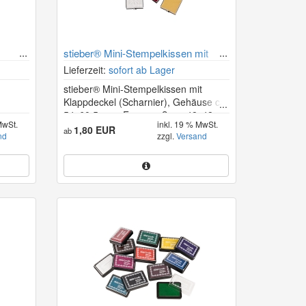
stieber® Mini-Stempelkissen mit
Klappdeckel (Scharnier) 48×48 mm
Lieferzeit:
sofort ab Lager
stieber® Mini-Stempelkissen mit
Klappdeckel (Scharnier), Gehäuse ca.
54x60,5 mm, Fasermaß ca. 48x48
MwSt.
inkl. 19 % MwSt.
mm
1,80 EUR
ab
nd
zzgl.
Versand