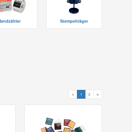
Handzähler
Stempelträger
1
2