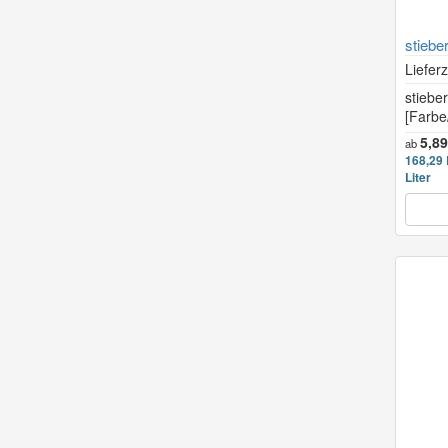
stiebe
Lieferz
stiebe
[Farbe
5,8
ab
168,29 
Liter