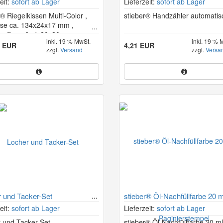
eit:
sofort ab Lager
Lieferzeit:
sofort ab Lager
r® Riegelkissen Multi-Color ,
stieber® Handzähler automati
se ca. 134x24x17 mm ,
maß ca. 6x à 20x20 mm
inkl. 19 % MwSt.
inkl. 19 % 
8 EUR
4,21 EUR
zzgl.
Versand
zzgl.
Versa
 und Tacker-Set
stieber® Öl-Nachfüllfarbe 20 m
Paginierstempel
eit:
sofort ab Lager
Lieferzeit:
sofort ab Lager
 und Tacker-Set
stieber® Öl-Nachfüllfarbe 20 ml