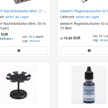
r® Nachtränkfarbe ölfrei, 35 ml
stieber® Registraturlocher für 
70 Blatt
eit:
sofort ab Lager
Lieferzeit:
sofort ab Lager
r® Nachtränkfarbe ölfrei, 35 ml
stieber® Registraturlocher für b
/Leer]
70 Blatt
9 EUR
inkl. 19 % 
inkl. 19 % MwSt.
15,80 EUR
ab
EUR pro 1
zzgl.
Versa
zzgl.
Versand