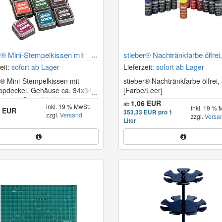
r® Mini-Stempelkissen mit
stieber® Nachtränkfarbe ölfrei,
ppdeckel 24×24 mm
eit:
sofort ab Lager
Lieferzeit:
sofort ab Lager
r® Mini-Stempelkissen mit
stieber® Nachtränkfarbe ölfrei,
pdeckel, Gehäuse ca. 34x34
[Farbe/Leer]
asermaß ca. 24x24 mm
1,06 EUR
ab
inkl. 19 % MwSt.
inkl. 19 % 
3 EUR
353,33 EUR pro 1
zzgl.
Versand
zzgl.
Versa
Liter