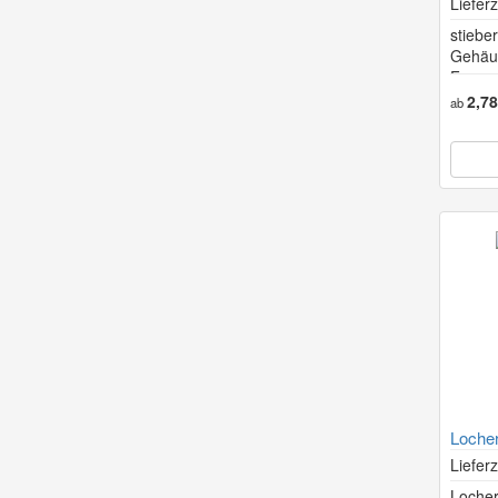
Lieferz
stiebe
Gehäu
Faser
2,7
ab
Locher
Lieferz
Locher