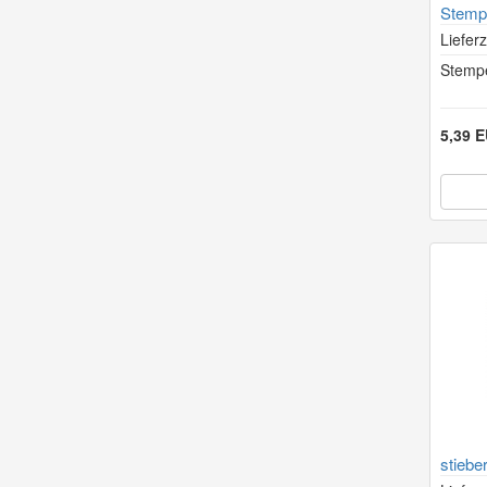
Stempe
Lieferz
Stempe
5,39 
stiebe
à 20x