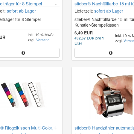
lträger für 8 Stempel
stieber® Nachfüllfarbe 15 ml f
Künstler-Stempelkissen
eit:
sofort ab Lager
Lieferzeit:
sofort ab Lager
lträger für 8 Stempel
stieber® Nachfüllfarbe 15 ml fü
Künstler-Stempelkissen
6,49 EUR
inkl. 19 % MwSt.
inkl. 19 % 
EUR
432,67 EUR pro 1
zzgl.
Versand
zzgl.
Versa
Liter
r® Riegelkissen Multi-Color, 6x
stieber® Handzähler automati
20 mm