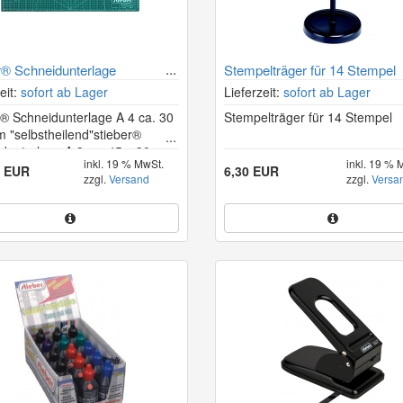
r® Schneidunterlage
Stempelträger für 14 Stempel
A2/A1/A0 (A0 ohne Aufdruck)
eit:
sofort ab Lager
Lieferzeit:
sofort ab Lager
r® Schneidunterlage A 4 ca. 30
Stempelträger für 14 Stempel
m "selbstheilend"stieber®
dunterlage A 3 ca. 45 x 30 cm
inkl. 19 % MwSt.
inkl. 19 % 
theilend"stieber®
6 EUR
6,30 EUR
zzgl.
Versand
zzgl.
Versa
dunterlage A 2 ca. 60 x 45 cm
theilend"stieber®
dunterlage gen. A 1 ca. 95 x 55
lbstheilend"stieber®
dunterlage A 0 ca. 120 x...