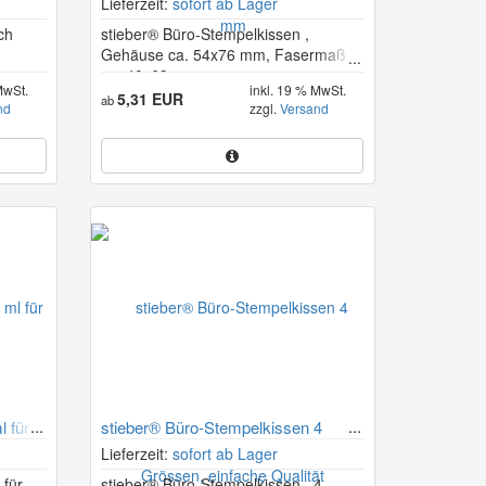
Lieferzeit:
sofort ab Lager
sch
stieber® Büro-Stempelkissen ,
Gehäuse ca. 54x76 mm, Fasermaß
ca. 40x63 mm
MwSt.
inkl. 19 % MwSt.
5,31 EUR
ab
nd
zzgl.
Versand
l für
stieber® Büro-Stempelkissen 4
Grössen, einfache Qualität
Lieferzeit:
sofort ab Lager
 für
stieber® Büro-Stempelkissen , 4